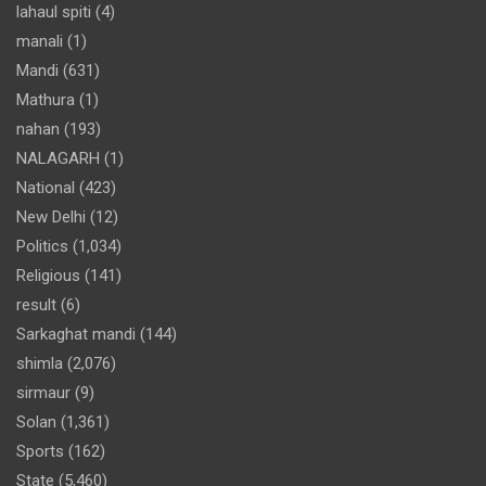
lahaul spiti
(4)
manali
(1)
Mandi
(631)
Mathura
(1)
nahan
(193)
NALAGARH
(1)
National
(423)
New Delhi
(12)
Politics
(1,034)
Religious
(141)
result
(6)
Sarkaghat mandi
(144)
shimla
(2,076)
sirmaur
(9)
Solan
(1,361)
Sports
(162)
State
(5,460)