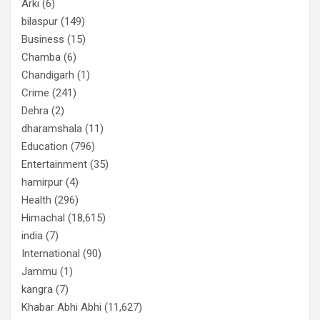
Arki
(6)
bilaspur
(149)
Business
(15)
Chamba
(6)
Chandigarh
(1)
Crime
(241)
Dehra
(2)
dharamshala
(11)
Education
(796)
Entertainment
(35)
hamirpur
(4)
Health
(296)
Himachal
(18,615)
india
(7)
International
(90)
Jammu
(1)
kangra
(7)
Khabar Abhi Abhi
(11,627)