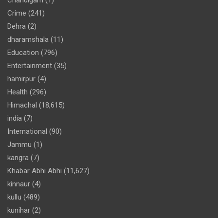
Chandigarh
(1)
Crime
(241)
Dehra
(2)
dharamshala
(11)
Education
(796)
Entertainment
(35)
hamirpur
(4)
Health
(296)
Himachal
(18,615)
india
(7)
International
(90)
Jammu
(1)
kangra
(7)
Khabar Abhi Abhi
(11,627)
kinnaur
(4)
kullu
(489)
kunihar
(2)