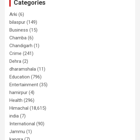
Categories
Arki
(6)
bilaspur
(149)
Business
(15)
Chamba
(6)
Chandigarh
(1)
Crime
(241)
Dehra
(2)
dharamshala
(11)
Education
(796)
Entertainment
(35)
hamirpur
(4)
Health
(296)
Himachal
(18,615)
india
(7)
International
(90)
Jammu
(1)
kangra
(7)