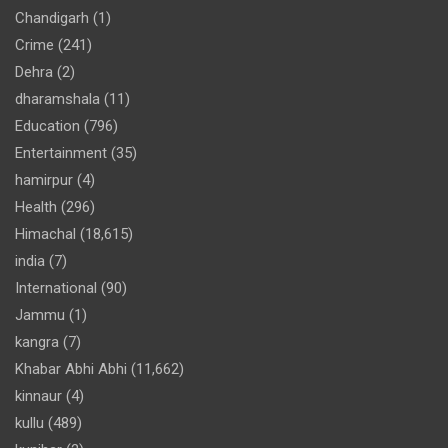
Chandigarh
(1)
Crime
(241)
Dehra
(2)
dharamshala
(11)
Education
(796)
Entertainment
(35)
hamirpur
(4)
Health
(296)
Himachal
(18,615)
india
(7)
International
(90)
Jammu
(1)
kangra
(7)
Khabar Abhi Abhi
(11,662)
kinnaur
(4)
kullu
(489)