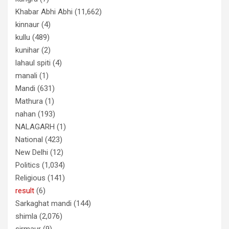
Khabar Abhi Abhi
(11,662)
kinnaur
(4)
kullu
(489)
kunihar
(2)
lahaul spiti
(4)
manali
(1)
Mandi
(631)
Mathura
(1)
nahan
(193)
NALAGARH
(1)
National
(423)
New Delhi
(12)
Politics
(1,034)
Religious
(141)
result
(6)
Sarkaghat mandi
(144)
shimla
(2,076)
sirmaur
(9)