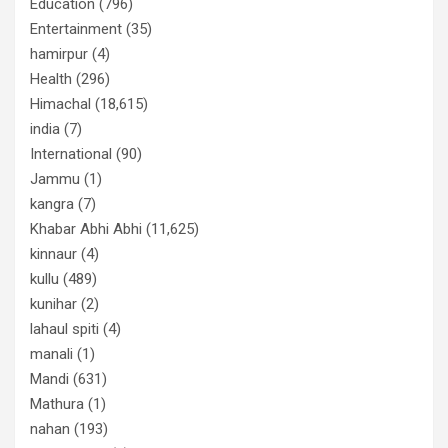
Education
(796)
Entertainment
(35)
hamirpur
(4)
Health
(296)
Himachal
(18,615)
india
(7)
International
(90)
Jammu
(1)
kangra
(7)
Khabar Abhi Abhi
(11,625)
kinnaur
(4)
kullu
(489)
kunihar
(2)
lahaul spiti
(4)
manali
(1)
Mandi
(631)
Mathura
(1)
nahan
(193)