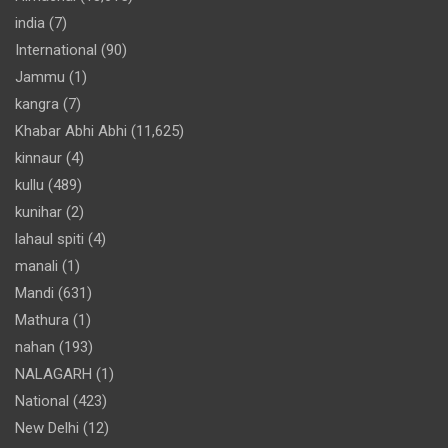
india
(7)
International
(90)
Jammu
(1)
kangra
(7)
Khabar Abhi Abhi
(11,625)
kinnaur
(4)
kullu
(489)
kunihar
(2)
lahaul spiti
(4)
manali
(1)
Mandi
(631)
Mathura
(1)
nahan
(193)
NALAGARH
(1)
National
(423)
New Delhi
(12)