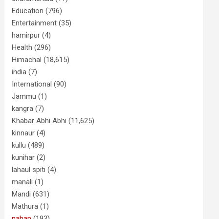
Education
(796)
Entertainment
(35)
hamirpur
(4)
Health
(296)
Himachal
(18,615)
india
(7)
International
(90)
Jammu
(1)
kangra
(7)
Khabar Abhi Abhi
(11,625)
kinnaur
(4)
kullu
(489)
kunihar
(2)
lahaul spiti
(4)
manali
(1)
Mandi
(631)
Mathura
(1)
nahan
(193)