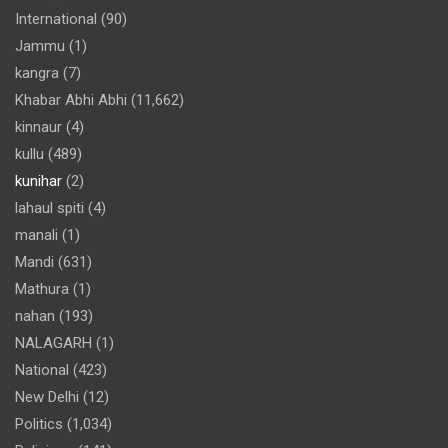
International
(90)
Jammu
(1)
kangra
(7)
Khabar Abhi Abhi
(11,662)
kinnaur
(4)
kullu
(489)
kunihar
(2)
lahaul spiti
(4)
manali
(1)
Mandi
(631)
Mathura
(1)
nahan
(193)
NALAGARH
(1)
National
(423)
New Delhi
(12)
Politics
(1,034)