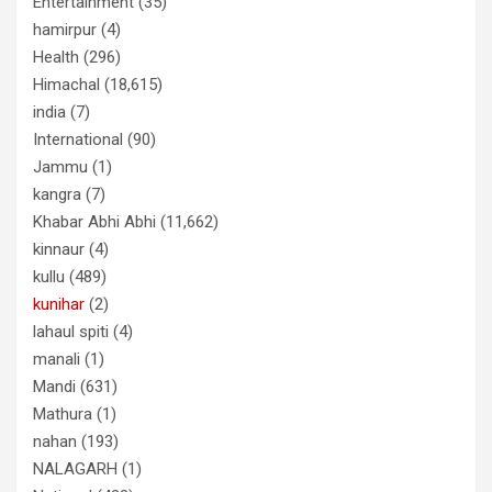
Entertainment
(35)
hamirpur
(4)
Health
(296)
Himachal
(18,615)
india
(7)
International
(90)
Jammu
(1)
kangra
(7)
Khabar Abhi Abhi
(11,662)
kinnaur
(4)
kullu
(489)
kunihar
(2)
lahaul spiti
(4)
manali
(1)
Mandi
(631)
Mathura
(1)
nahan
(193)
NALAGARH
(1)