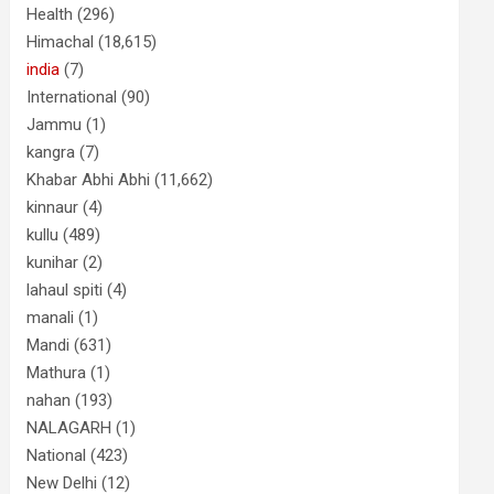
Health
(296)
Himachal
(18,615)
india
(7)
International
(90)
Jammu
(1)
kangra
(7)
Khabar Abhi Abhi
(11,662)
kinnaur
(4)
kullu
(489)
kunihar
(2)
lahaul spiti
(4)
manali
(1)
Mandi
(631)
Mathura
(1)
nahan
(193)
NALAGARH
(1)
National
(423)
New Delhi
(12)