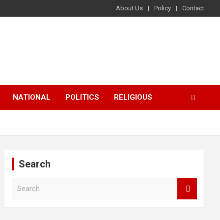
About Us
Policy
Contact
NATIONAL
POLITICS
RELIGIOUS
Search
S
e
a
r