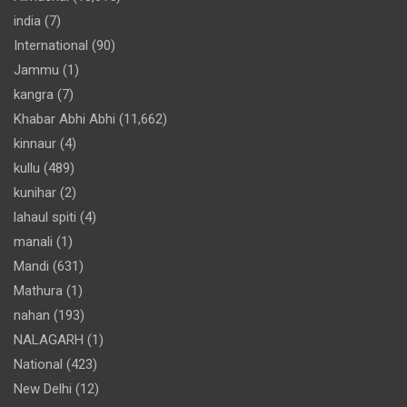
india
(7)
International
(90)
Jammu
(1)
kangra
(7)
Khabar Abhi Abhi
(11,662)
kinnaur
(4)
kullu
(489)
kunihar
(2)
lahaul spiti
(4)
manali
(1)
Mandi
(631)
Mathura
(1)
nahan
(193)
NALAGARH
(1)
National
(423)
New Delhi
(12)