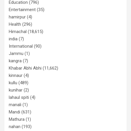
Education
(796)
Entertainment
(35)
hamirpur
(4)
Health
(296)
Himachal
(18,615)
india
(7)
International
(90)
Jammu
(1)
kangra
(7)
Khabar Abhi Abhi
(11,662)
kinnaur
(4)
kullu
(489)
kunihar
(2)
lahaul spiti
(4)
manali
(1)
Mandi
(631)
Mathura
(1)
nahan
(193)