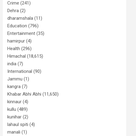
Crime
(241)
Dehra
(2)
dharamshala
(11)
Education
(796)
Entertainment
(35)
hamirpur
(4)
Health
(296)
Himachal
(18,615)
india
(7)
International
(90)
Jammu
(1)
kangra
(7)
Khabar Abhi Abhi
(11,650)
kinnaur
(4)
kullu
(489)
kunihar
(2)
lahaul spiti
(4)
manali
(1)