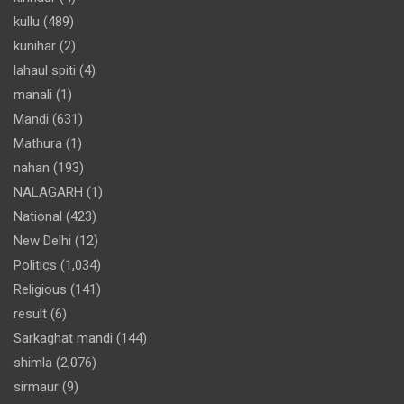
kullu
(489)
kunihar
(2)
lahaul spiti
(4)
manali
(1)
Mandi
(631)
Mathura
(1)
nahan
(193)
NALAGARH
(1)
National
(423)
New Delhi
(12)
Politics
(1,034)
Religious
(141)
result
(6)
Sarkaghat mandi
(144)
shimla
(2,076)
sirmaur
(9)