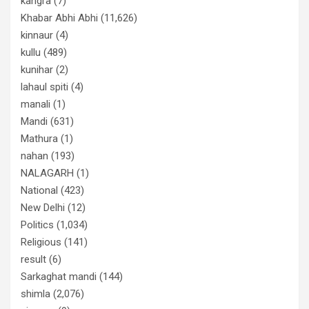
kangra
(7)
Khabar Abhi Abhi
(11,626)
kinnaur
(4)
kullu
(489)
kunihar
(2)
lahaul spiti
(4)
manali
(1)
Mandi
(631)
Mathura
(1)
nahan
(193)
NALAGARH
(1)
National
(423)
New Delhi
(12)
Politics
(1,034)
Religious
(141)
result
(6)
Sarkaghat mandi
(144)
shimla
(2,076)