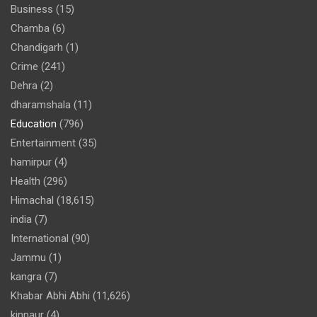
Business
(15)
Chamba
(6)
Chandigarh
(1)
Crime
(241)
Dehra
(2)
dharamshala
(11)
Education
(796)
Entertainment
(35)
hamirpur
(4)
Health
(296)
Himachal
(18,615)
india
(7)
International
(90)
Jammu
(1)
kangra
(7)
Khabar Abhi Abhi
(11,626)
kinnaur
(4)