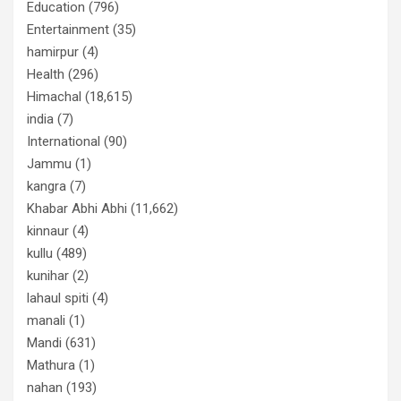
Education
(796)
Entertainment
(35)
hamirpur
(4)
Health
(296)
Himachal
(18,615)
india
(7)
International
(90)
Jammu
(1)
kangra
(7)
Khabar Abhi Abhi
(11,662)
kinnaur
(4)
kullu
(489)
kunihar
(2)
lahaul spiti
(4)
manali
(1)
Mandi
(631)
Mathura
(1)
nahan
(193)