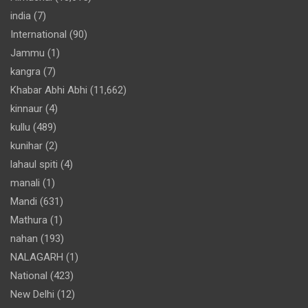
india
(7)
International
(90)
Jammu
(1)
kangra
(7)
Khabar Abhi Abhi
(11,662)
kinnaur
(4)
kullu
(489)
kunihar
(2)
lahaul spiti
(4)
manali
(1)
Mandi
(631)
Mathura
(1)
nahan
(193)
NALAGARH
(1)
National
(423)
New Delhi
(12)