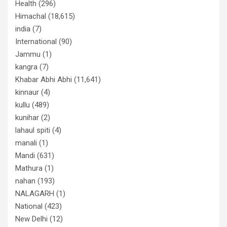
Health
(296)
Himachal
(18,615)
india
(7)
International
(90)
Jammu
(1)
kangra
(7)
Khabar Abhi Abhi
(11,641)
kinnaur
(4)
kullu
(489)
kunihar
(2)
lahaul spiti
(4)
manali
(1)
Mandi
(631)
Mathura
(1)
nahan
(193)
NALAGARH
(1)
National
(423)
New Delhi
(12)