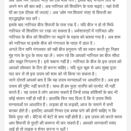
अब ‘ओम नम: शिवाय’ मंत्र की एक माल जपें। इसके बाद भगवान शिव से
अपने मन की बात कहें। अब नारियल को शिवलिंग के पास चढ़ाएं। यहां देसी
घी का एक दीपक भी जलाएं। अब ‘ओम नम:शिवाय’ मंत्र से शिवजी का
श्रद्धापूर्वक पाठ करें।
इसके बाद नारियल बीज शिवजी के पास रख दें। यदि बीज न हो तो सिर्फ
नारियल भी शिवलिंग पर रखा जा सकता है। धर्मशास्त्रों में नारियल और
नारियल के बीज को शिवलिंग पर चढ़ाने के महत्व को बताया गया है। अब शाम
को नारियल या इसके बीज को गंगाजल के पात्र में डाल दें।
अगले दिन यानि मंगलवार को यही बीज हनुमान जी का ध्यान करते हुए निहार
मुंह गाय के दुध के साथ खा लें। ध्यान रहे कि आपको नारियल का बीज सीधा
और सबूत निगलना है। इसे चबाना नहीं है। नारियल के बीज के इस उपाय को
आपको सोमवार के दिन ही करना चाहिए। यदि भूल चूक से आप सुबह पूजा
पाठ कर लें तो इस उपाय को शाम को भी किया जा सकता है।
जाने दोस्तों आपको बता दें कि यह उपाय मान्यताओं पर आधारित है। अब इस
उपाय की पुष्टि नहीं करते हैं। साथ ही हम पुत्र प्राप्ति को प्रमोट भी नहीं
करते हैं। यह उपाय वे लोग आजमा सकते हैं जिन्हें लाख कोशिशों के बाद भी
कोई संतान नहीं हो रही है। हालांकि फिर याद दिला दें कि ये उपाय सिर्फ
मान्यताओं पर आधारित हैं। लड़का हो या लड़की, आज के जमाने में सभी
बराबर होते हैं। इसलिए आपकी नियत एक बच्चा पाने की होनी चाहिए न कि
सिर्फ पुत्र की। बेटियां भी बेटों से कम नहीं होती है। इस उपाय को करते समय
आप शिवजी से पुत्री की कामना भी कर सकते हैं। आपको जानकारी पसंद
आई हो तो लाइक व शेयर करना न भूलें !