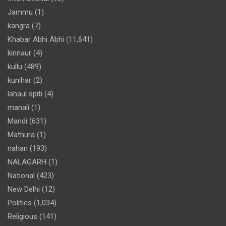
Jammu
(1)
kangra
(7)
Khabar Abhi Abhi
(11,641)
kinnaur
(4)
kullu
(489)
kunihar
(2)
lahaul spiti
(4)
manali
(1)
Mandi
(631)
Mathura
(1)
nahan
(193)
NALAGARH
(1)
National
(423)
New Delhi
(12)
Politics
(1,034)
Religious
(141)