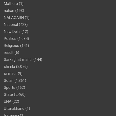
Mathura
(1)
nahan
(193)
NALAGARH
(1)
National
(423)
New Delhi
(12)
Politics
(1,034)
Religious
(141)
result
(6)
Sarkaghat mandi
(144)
shimla
(2,076)
sirmaur
(9)
Solan
(1,361)
Sports
(162)
State
(5,460)
UNA
(22)
Uttarakhand
(1)
Varanasi
(1)