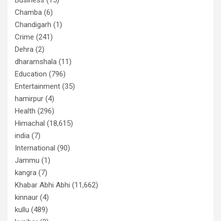
Chamba
(6)
Chandigarh
(1)
Crime
(241)
Dehra
(2)
dharamshala
(11)
Education
(796)
Entertainment
(35)
hamirpur
(4)
Health
(296)
Himachal
(18,615)
india
(7)
International
(90)
Jammu
(1)
kangra
(7)
Khabar Abhi Abhi
(11,662)
kinnaur
(4)
kullu
(489)