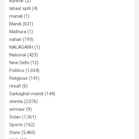
kunihar
(2)
lahaul spiti
(4)
manali
(1)
Mandi
(631)
Mathura
(1)
nahan
(193)
NALAGARH
(1)
National
(423)
New Delhi
(12)
Politics
(1,034)
Religious
(141)
result
(6)
Sarkaghat mandi
(144)
shimla
(2,076)
sirmaur
(9)
Solan
(1,361)
Sports
(162)
State
(5,460)