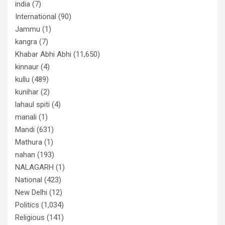
india
(7)
International
(90)
Jammu
(1)
kangra
(7)
Khabar Abhi Abhi
(11,650)
kinnaur
(4)
kullu
(489)
kunihar
(2)
lahaul spiti
(4)
manali
(1)
Mandi
(631)
Mathura
(1)
nahan
(193)
NALAGARH
(1)
National
(423)
New Delhi
(12)
Politics
(1,034)
Religious
(141)