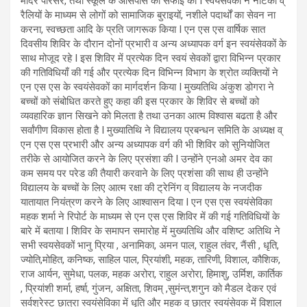
मंदिर परिसर, तथा स्कूल के आसपास की सफाई की I स्वयंसेवकों ने नाटकों व्
रैलियों के माध्यम से लोगों को सामाजिक बुराइयों, नशीले पदार्थों का सेवन ना
करना, स्वच्छता आदि के प्रति जागरूक किया I एन एस एस वार्षिक सात
दिवसीय शिविर के दौरान दोनों प्रभारी व अन्य अध्यापक वर्ग इन स्वयंसेवकों के
साथ मोजूद रहे I इस शिविर में प्रत्येक दिन स्वयं सेवकों द्वारा विभिन्न प्रकार
की गतिविधियाँ की गई और प्रत्येक दिन विभिन्न विभाग के श्रोत व्यक्तियों ने
एन एस एस के स्वयंसेवकों का मार्गदर्शन किया I मुख्यतिथि अंकुश डोगरा ने
बच्चों को संबोधित करते हुए कहा की इस प्रकार के शिविर से बच्चों को
व्यवहारिक ज्ञान सिखने को मिलता है तथा उनका आत्म विश्वास बढता है और
सर्वांगीण विकास होता है I मुख्यातिथि ने विद्यालय प्रबन्धन समिति के अध्यक्ष व्
एन एस एस प्रभारी और अन्य अध्यापक वर्ग की भी शिविर को सुनियोजित
तरीके से आयोजित करने के लिए प्रसंशा की I उन्होंने एनओ अमर देव का
कम समय पर परेड की तैयारी करवाने के लिए प्रशंसा की साथ ही उन्होंने
विद्यालय के बच्चों के लिए आत्म रक्षा की ट्रेनिंग व् विद्यालय के नजदीक
यातायात नियंत्रण करने के लिए आश्वासन दिया I एन एस एस स्वयंसेविका
महक शर्मा ने रिपोर्ट के माध्यम से एन एस एस शिविर में की गई गतिविधियों के
बारे में बताया I शिविर के समापन समारोह में मुख्यतिथि और वशिष्ट अतिथि ने
सभी स्वयसेवकों भानु प्रिया , अनामिका, अमन पाल, राहुल तंवर, नैंसी , धृति,
ज्योति,मोहित, कनिष्क, साहिल पाल, प्रियांशी, महक, तारिणी, विशाल, कौशिक,
राज आर्यन, सुमेधा, पलक, महक अरोरा, राहुल अरोरा, हिमाशु, उर्मिश, कार्तिक
, प्रियांशी शर्मा, हर्षा, गुंजन, अक्षिता, शिवम् ,सुमंन्त,शगुन को मैडल देकर एवं
सर्वश्रेस्ट छात्रा स्वयंसेविका में धृति और महक व् छात्र स्वयंसेवक में विशाल