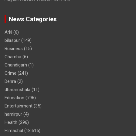
News Categories
Arki
(6)
bilaspur
(149)
Business
(15)
Chamba
(6)
Chandigarh
(1)
Crime
(241)
Dehra
(2)
dharamshala
(11)
Education
(796)
Entertainment
(35)
hamirpur
(4)
Health
(296)
Himachal
(18,615)