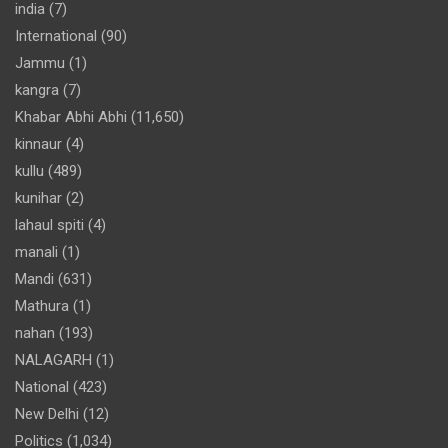
india
(7)
International
(90)
Jammu
(1)
kangra
(7)
Khabar Abhi Abhi
(11,650)
kinnaur
(4)
kullu
(489)
kunihar
(2)
lahaul spiti
(4)
manali
(1)
Mandi
(631)
Mathura
(1)
nahan
(193)
NALAGARH
(1)
National
(423)
New Delhi
(12)
Politics
(1,034)