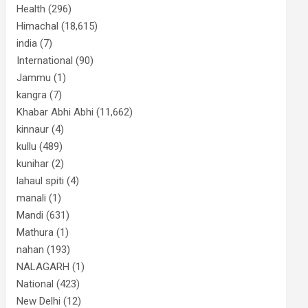
Health
(296)
Himachal
(18,615)
india
(7)
International
(90)
Jammu
(1)
kangra
(7)
Khabar Abhi Abhi
(11,662)
kinnaur
(4)
kullu
(489)
kunihar
(2)
lahaul spiti
(4)
manali
(1)
Mandi
(631)
Mathura
(1)
nahan
(193)
NALAGARH
(1)
National
(423)
New Delhi
(12)