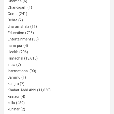
Chamba
(6)
Chandigarh
(1)
Crime
(241)
Dehra
(2)
dharamshala
(11)
Education
(796)
Entertainment
(35)
hamirpur
(4)
Health
(296)
Himachal
(18,615)
india
(7)
International
(90)
Jammu
(1)
kangra
(7)
Khabar Abhi Abhi
(11,650)
kinnaur
(4)
kullu
(489)
kunihar
(2)