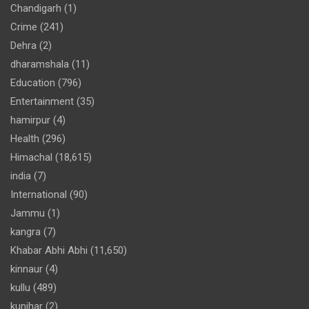
Chandigarh
(1)
Crime
(241)
Dehra
(2)
dharamshala
(11)
Education
(796)
Entertainment
(35)
hamirpur
(4)
Health
(296)
Himachal
(18,615)
india
(7)
International
(90)
Jammu
(1)
kangra
(7)
Khabar Abhi Abhi
(11,650)
kinnaur
(4)
kullu
(489)
kunihar
(2)