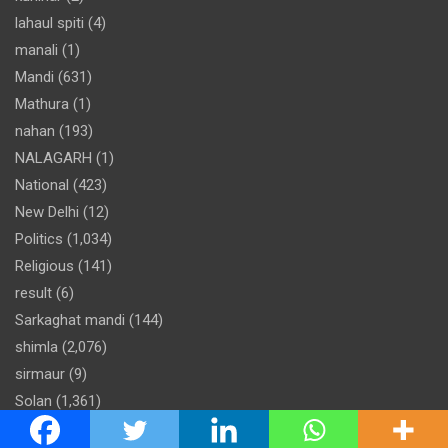
lahaul spiti
(4)
manali
(1)
Mandi
(631)
Mathura
(1)
nahan
(193)
NALAGARH
(1)
National
(423)
New Delhi
(12)
Politics
(1,034)
Religious
(141)
result
(6)
Sarkaghat mandi
(144)
shimla
(2,076)
sirmaur
(9)
Solan
(1,361)
Sports
(162)