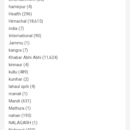
hamirpur
(4)
Health
(296)
Himachal
(18,615)
india
(7)
International
(90)
Jammu
(1)
kangra
(7)
Khabar Abhi Abhi
(11,624)
kinnaur
(4)
kullu
(489)
kunihar
(2)
lahaul spiti
(4)
manali
(1)
Mandi
(631)
Mathura
(1)
nahan
(193)
NALAGARH
(1)
National
(423)