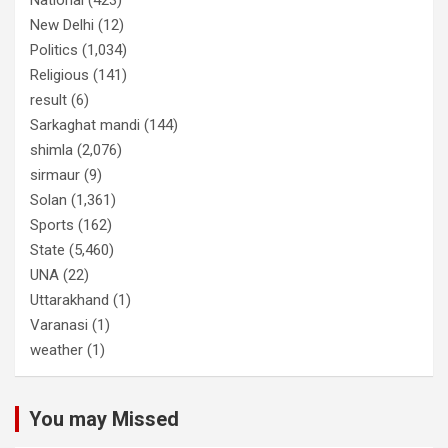
New Delhi
(12)
Politics
(1,034)
Religious
(141)
result
(6)
Sarkaghat mandi
(144)
shimla
(2,076)
sirmaur
(9)
Solan
(1,361)
Sports
(162)
State
(5,460)
UNA
(22)
Uttarakhand
(1)
Varanasi
(1)
weather
(1)
You may Missed