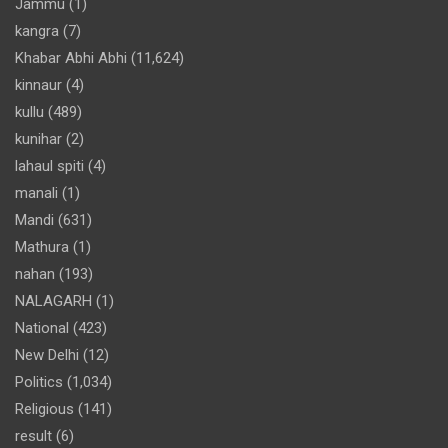
Jammu
(1)
kangra
(7)
Khabar Abhi Abhi
(11,624)
kinnaur
(4)
kullu
(489)
kunihar
(2)
lahaul spiti
(4)
manali
(1)
Mandi
(631)
Mathura
(1)
nahan
(193)
NALAGARH
(1)
National
(423)
New Delhi
(12)
Politics
(1,034)
Religious
(141)
result
(6)