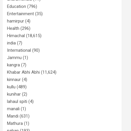
Education
(796)
Entertainment
(35)
hamirpur
(4)
Health
(296)
Himachal
(18,615)
india
(7)
International
(90)
Jammu
(1)
kangra
(7)
Khabar Abhi Abhi
(11,624)
kinnaur
(4)
kullu
(489)
kunihar
(2)
lahaul spiti
(4)
manali
(1)
Mandi
(631)
Mathura
(1)
nahan
(193)