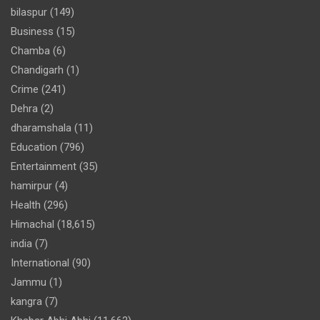
bilaspur
(149)
Business
(15)
Chamba
(6)
Chandigarh
(1)
Crime
(241)
Dehra
(2)
dharamshala
(11)
Education
(796)
Entertainment
(35)
hamirpur
(4)
Health
(296)
Himachal
(18,615)
india
(7)
International
(90)
Jammu
(1)
kangra
(7)