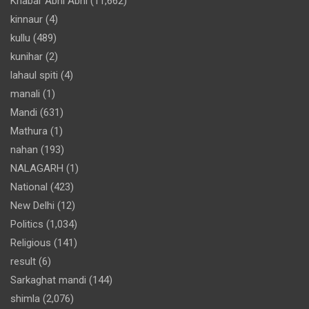
Khabar Abhi Abhi
(11,662)
kinnaur
(4)
kullu
(489)
kunihar
(2)
lahaul spiti
(4)
manali
(1)
Mandi
(631)
Mathura
(1)
nahan
(193)
NALAGARH
(1)
National
(423)
New Delhi
(12)
Politics
(1,034)
Religious
(141)
result
(6)
Sarkaghat mandi
(144)
shimla
(2,076)