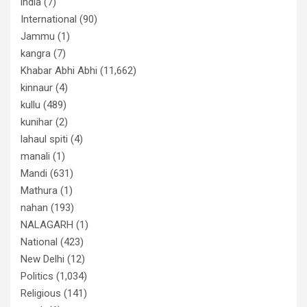
india
(7)
International
(90)
Jammu
(1)
kangra
(7)
Khabar Abhi Abhi
(11,662)
kinnaur
(4)
kullu
(489)
kunihar
(2)
lahaul spiti
(4)
manali
(1)
Mandi
(631)
Mathura
(1)
nahan
(193)
NALAGARH
(1)
National
(423)
New Delhi
(12)
Politics
(1,034)
Religious
(141)