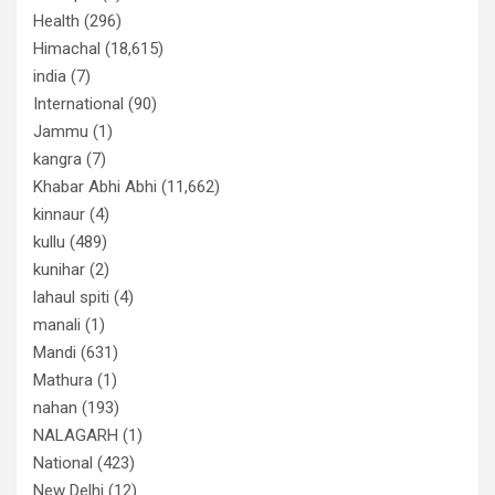
Health
(296)
Himachal
(18,615)
india
(7)
International
(90)
Jammu
(1)
kangra
(7)
Khabar Abhi Abhi
(11,662)
kinnaur
(4)
kullu
(489)
kunihar
(2)
lahaul spiti
(4)
manali
(1)
Mandi
(631)
Mathura
(1)
nahan
(193)
NALAGARH
(1)
National
(423)
New Delhi
(12)