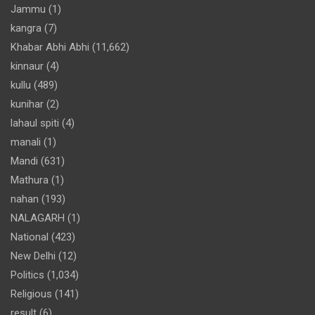
Jammu
(1)
kangra
(7)
Khabar Abhi Abhi
(11,662)
kinnaur
(4)
kullu
(489)
kunihar
(2)
lahaul spiti
(4)
manali
(1)
Mandi
(631)
Mathura
(1)
nahan
(193)
NALAGARH
(1)
National
(423)
New Delhi
(12)
Politics
(1,034)
Religious
(141)
result
(6)