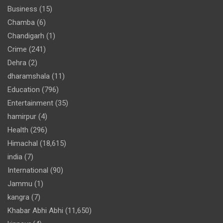
Business
(15)
Chamba
(6)
Chandigarh
(1)
Crime
(241)
Dehra
(2)
dharamshala
(11)
Education
(796)
Entertainment
(35)
hamirpur
(4)
Health
(296)
Himachal
(18,615)
india
(7)
International
(90)
Jammu
(1)
kangra
(7)
Khabar Abhi Abhi
(11,650)