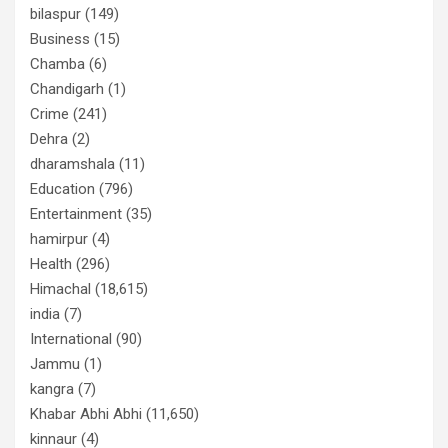
bilaspur
(149)
Business
(15)
Chamba
(6)
Chandigarh
(1)
Crime
(241)
Dehra
(2)
dharamshala
(11)
Education
(796)
Entertainment
(35)
hamirpur
(4)
Health
(296)
Himachal
(18,615)
india
(7)
International
(90)
Jammu
(1)
kangra
(7)
Khabar Abhi Abhi
(11,650)
kinnaur
(4)