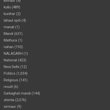
kinnaur
(4)
kullu
(489)
kunihar
(2)
lahaul spiti
(4)
manali
(1)
Mandi
(631)
Mathura
(1)
nahan
(193)
NALAGARH
(1)
National
(423)
New Delhi
(12)
Politics
(1,034)
Religious
(141)
result
(6)
Sarkaghat mandi
(144)
shimla
(2,076)
sirmaur
(9)