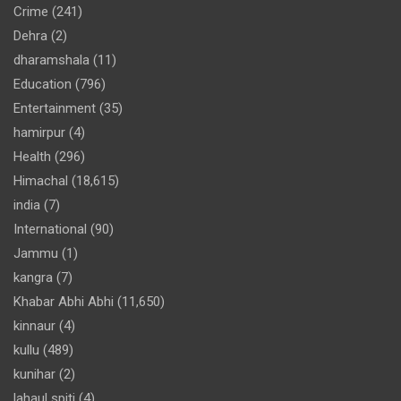
Crime
(241)
Dehra
(2)
dharamshala
(11)
Education
(796)
Entertainment
(35)
hamirpur
(4)
Health
(296)
Himachal
(18,615)
india
(7)
International
(90)
Jammu
(1)
kangra
(7)
Khabar Abhi Abhi
(11,650)
kinnaur
(4)
kullu
(489)
kunihar
(2)
lahaul spiti
(4)