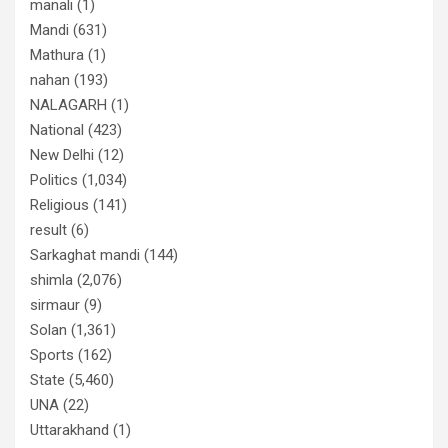
manali
(1)
Mandi
(631)
Mathura
(1)
nahan
(193)
NALAGARH
(1)
National
(423)
New Delhi
(12)
Politics
(1,034)
Religious
(141)
result
(6)
Sarkaghat mandi
(144)
shimla
(2,076)
sirmaur
(9)
Solan
(1,361)
Sports
(162)
State
(5,460)
UNA
(22)
Uttarakhand
(1)