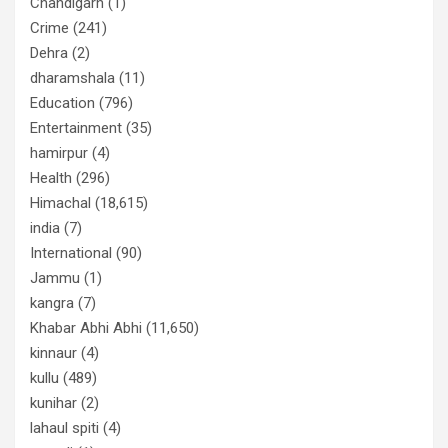
Chandigarh
(1)
Crime
(241)
Dehra
(2)
dharamshala
(11)
Education
(796)
Entertainment
(35)
hamirpur
(4)
Health
(296)
Himachal
(18,615)
india
(7)
International
(90)
Jammu
(1)
kangra
(7)
Khabar Abhi Abhi
(11,650)
kinnaur
(4)
kullu
(489)
kunihar
(2)
lahaul spiti
(4)