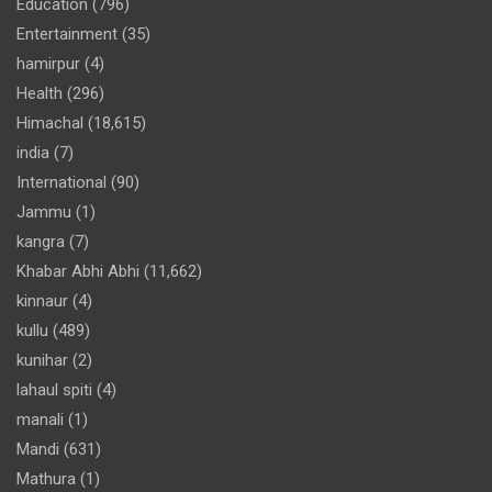
Education
(796)
Entertainment
(35)
hamirpur
(4)
Health
(296)
Himachal
(18,615)
india
(7)
International
(90)
Jammu
(1)
kangra
(7)
Khabar Abhi Abhi
(11,662)
kinnaur
(4)
kullu
(489)
kunihar
(2)
lahaul spiti
(4)
manali
(1)
Mandi
(631)
Mathura
(1)