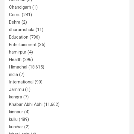
Chandigarh
(1)
Crime
(241)
Dehra
(2)
dharamshala
(11)
Education
(796)
Entertainment
(35)
hamirpur
(4)
Health
(296)
Himachal
(18,615)
india
(7)
International
(90)
Jammu
(1)
kangra
(7)
Khabar Abhi Abhi
(11,662)
kinnaur
(4)
kullu
(489)
kunihar
(2)