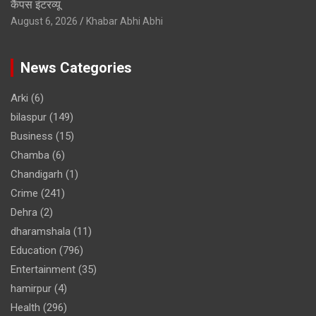
कैंपस इंटरव्यू
August 6, 2026
Khabar Abhi Abhi
News Categories
Arki
(6)
bilaspur
(149)
Business
(15)
Chamba
(6)
Chandigarh
(1)
Crime
(241)
Dehra
(2)
dharamshala
(11)
Education
(796)
Entertainment
(35)
hamirpur
(4)
Health
(296)