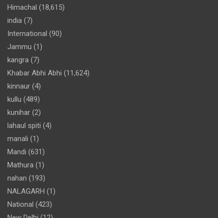
Himachal
(18,615)
india
(7)
International
(90)
Jammu
(1)
kangra
(7)
Khabar Abhi Abhi
(11,624)
kinnaur
(4)
kullu
(489)
kunihar
(2)
lahaul spiti
(4)
manali
(1)
Mandi
(631)
Mathura
(1)
nahan
(193)
NALAGARH
(1)
National
(423)
New Delhi
(12)