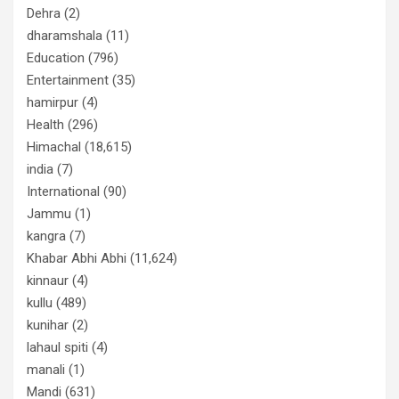
Dehra
(2)
dharamshala
(11)
Education
(796)
Entertainment
(35)
hamirpur
(4)
Health
(296)
Himachal
(18,615)
india
(7)
International
(90)
Jammu
(1)
kangra
(7)
Khabar Abhi Abhi
(11,624)
kinnaur
(4)
kullu
(489)
kunihar
(2)
lahaul spiti
(4)
manali
(1)
Mandi
(631)