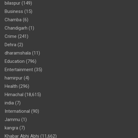
bilaspur
(149)
Business
(15)
Chamba
(6)
Chandigarh
(1)
Crime
(241)
Dehra
(2)
dharamshala
(11)
Education
(796)
Entertainment
(35)
hamirpur
(4)
Health
(296)
Himachal
(18,615)
india
(7)
International
(90)
Jammu
(1)
kangra
(7)
Khabar Abhi Abhi
(11,662)