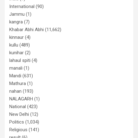
International
(90)
Jammu
(1)
kangra
(7)
Khabar Abhi Abhi
(11,662)
kinnaur
(4)
kullu
(489)
kunihar
(2)
lahaul spiti
(4)
manali
(1)
Mandi
(631)
Mathura
(1)
nahan
(193)
NALAGARH
(1)
National
(423)
New Delhi
(12)
Politics
(1,034)
Religious
(141)
result
(6)