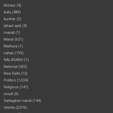
kinnaur
(4)
kullu
(489)
kunihar
(2)
lahaul spiti
(4)
manali
(1)
Mandi
(631)
Mathura
(1)
nahan
(193)
NALAGARH
(1)
National
(423)
New Delhi
(12)
Politics
(1,034)
Religious
(141)
result
(6)
Sarkaghat mandi
(144)
shimla
(2,076)