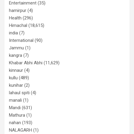
Entertainment
(35)
hamirpur
(4)
Health
(296)
Himachal
(18,615)
india
(7)
International
(90)
Jammu
(1)
kangra
(7)
Khabar Abhi Abhi
(11,629)
kinnaur
(4)
kullu
(489)
kunihar
(2)
lahaul spiti
(4)
manali
(1)
Mandi
(631)
Mathura
(1)
nahan
(193)
NALAGARH
(1)