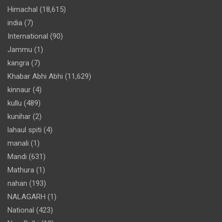
Himachal
(18,615)
india
(7)
International
(90)
Jammu
(1)
kangra
(7)
Khabar Abhi Abhi
(11,629)
kinnaur
(4)
kullu
(489)
kunihar
(2)
lahaul spiti
(4)
manali
(1)
Mandi
(631)
Mathura
(1)
nahan
(193)
NALAGARH
(1)
National
(423)