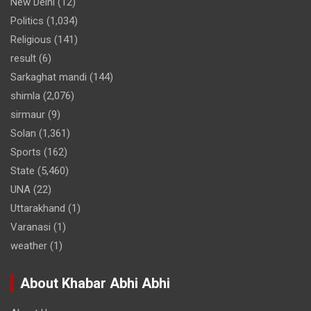
New Delhi
(12)
Politics
(1,034)
Religious
(141)
result
(6)
Sarkaghat mandi
(144)
shimla
(2,076)
sirmaur
(9)
Solan
(1,361)
Sports
(162)
State
(5,460)
UNA
(22)
Uttarakhand
(1)
Varanasi
(1)
weather
(1)
About Khabar Abhi Abhi