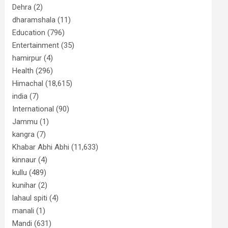
Dehra
(2)
dharamshala
(11)
Education
(796)
Entertainment
(35)
hamirpur
(4)
Health
(296)
Himachal
(18,615)
india
(7)
International
(90)
Jammu
(1)
kangra
(7)
Khabar Abhi Abhi
(11,633)
kinnaur
(4)
kullu
(489)
kunihar
(2)
lahaul spiti
(4)
manali
(1)
Mandi
(631)