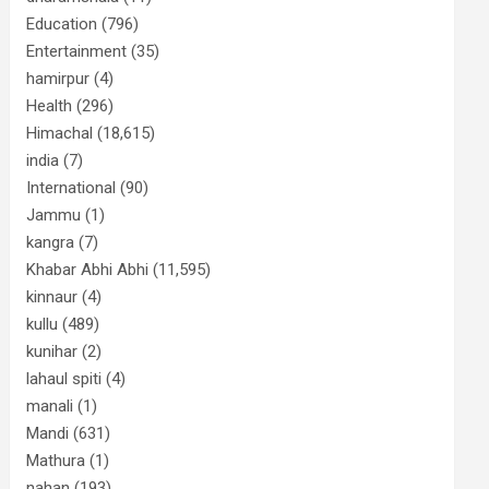
Education
(796)
Entertainment
(35)
hamirpur
(4)
Health
(296)
Himachal
(18,615)
india
(7)
International
(90)
Jammu
(1)
kangra
(7)
Khabar Abhi Abhi
(11,595)
kinnaur
(4)
kullu
(489)
kunihar
(2)
lahaul spiti
(4)
manali
(1)
Mandi
(631)
Mathura
(1)
nahan
(193)