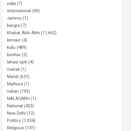
india
(7)
International
(90)
Jammu
(1)
kangra
(7)
Khabar Abhi Abhi
(11,662)
kinnaur
(4)
kullu
(489)
kunihar
(2)
lahaul spiti
(4)
manali
(1)
Mandi
(631)
Mathura
(1)
nahan
(193)
NALAGARH
(1)
National
(423)
New Delhi
(12)
Politics
(1,034)
Religious
(141)