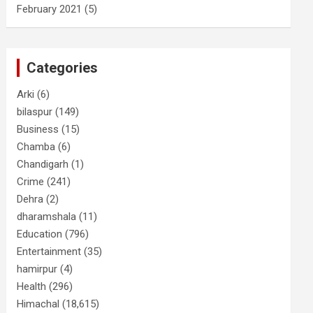
February 2021
(5)
Categories
Arki
(6)
bilaspur
(149)
Business
(15)
Chamba
(6)
Chandigarh
(1)
Crime
(241)
Dehra
(2)
dharamshala
(11)
Education
(796)
Entertainment
(35)
hamirpur
(4)
Health
(296)
Himachal
(18,615)