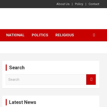
About Us
Policy
Contact
NATIONAL
POLITICS
RELIGIOUS
Search
S
e
a
r
c
Latest News
h