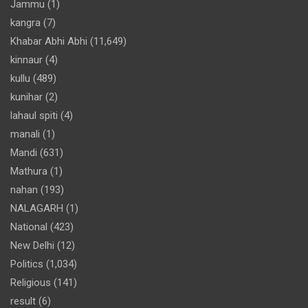
Jammu
(1)
kangra
(7)
Khabar Abhi Abhi
(11,649)
kinnaur
(4)
kullu
(489)
kunihar
(2)
lahaul spiti
(4)
manali
(1)
Mandi
(631)
Mathura
(1)
nahan
(193)
NALAGARH
(1)
National
(423)
New Delhi
(12)
Politics
(1,034)
Religious
(141)
result
(6)