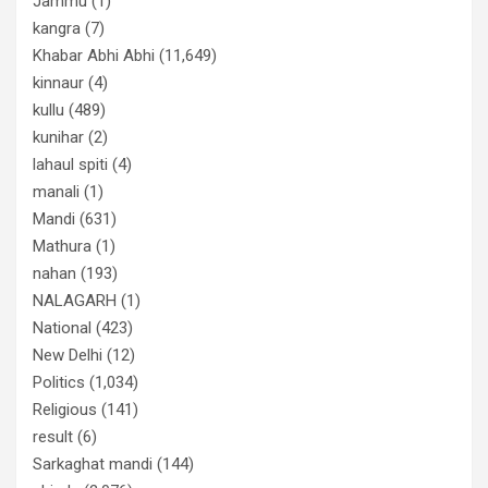
Jammu
(1)
kangra
(7)
Khabar Abhi Abhi
(11,649)
kinnaur
(4)
kullu
(489)
kunihar
(2)
lahaul spiti
(4)
manali
(1)
Mandi
(631)
Mathura
(1)
nahan
(193)
NALAGARH
(1)
National
(423)
New Delhi
(12)
Politics
(1,034)
Religious
(141)
result
(6)
Sarkaghat mandi
(144)