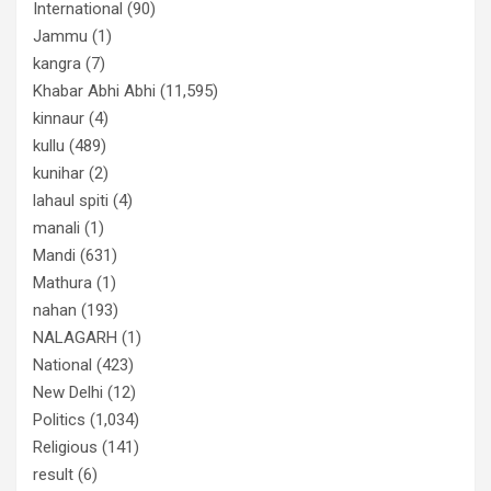
International
(90)
Jammu
(1)
kangra
(7)
Khabar Abhi Abhi
(11,595)
kinnaur
(4)
kullu
(489)
kunihar
(2)
lahaul spiti
(4)
manali
(1)
Mandi
(631)
Mathura
(1)
nahan
(193)
NALAGARH
(1)
National
(423)
New Delhi
(12)
Politics
(1,034)
Religious
(141)
result
(6)