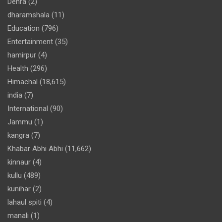
Dehra
(2)
dharamshala
(11)
Education
(796)
Entertainment
(35)
hamirpur
(4)
Health
(296)
Himachal
(18,615)
india
(7)
International
(90)
Jammu
(1)
kangra
(7)
Khabar Abhi Abhi
(11,662)
kinnaur
(4)
kullu
(489)
kunihar
(2)
lahaul spiti
(4)
manali
(1)