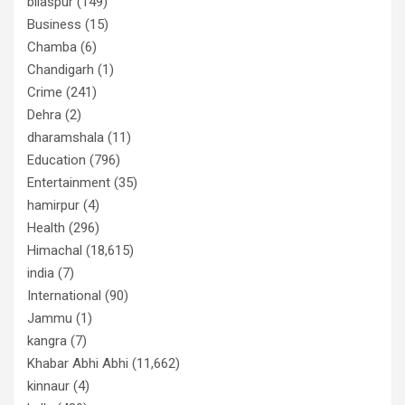
bilaspur
(149)
Business
(15)
Chamba
(6)
Chandigarh
(1)
Crime
(241)
Dehra
(2)
dharamshala
(11)
Education
(796)
Entertainment
(35)
hamirpur
(4)
Health
(296)
Himachal
(18,615)
india
(7)
International
(90)
Jammu
(1)
kangra
(7)
Khabar Abhi Abhi
(11,662)
kinnaur
(4)