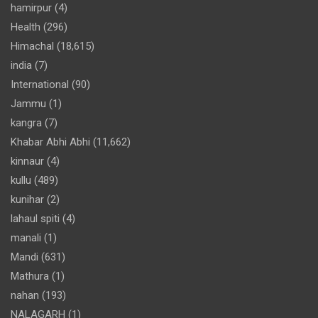
hamirpur
(4)
Health
(296)
Himachal
(18,615)
india
(7)
International
(90)
Jammu
(1)
kangra
(7)
Khabar Abhi Abhi
(11,662)
kinnaur
(4)
kullu
(489)
kunihar
(2)
lahaul spiti
(4)
manali
(1)
Mandi
(631)
Mathura
(1)
nahan
(193)
NALAGARH
(1)