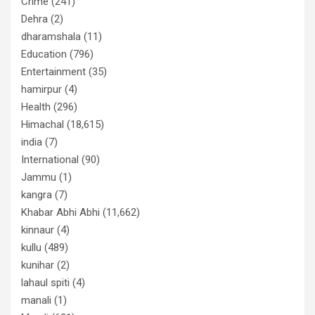
Crime
(241)
Dehra
(2)
dharamshala
(11)
Education
(796)
Entertainment
(35)
hamirpur
(4)
Health
(296)
Himachal
(18,615)
india
(7)
International
(90)
Jammu
(1)
kangra
(7)
Khabar Abhi Abhi
(11,662)
kinnaur
(4)
kullu
(489)
kunihar
(2)
lahaul spiti
(4)
manali
(1)