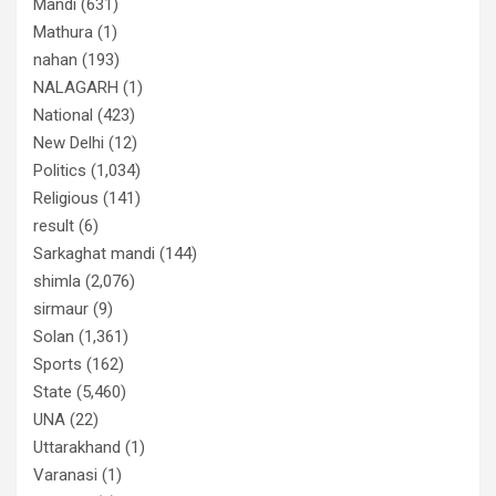
Mandi
(631)
Mathura
(1)
nahan
(193)
NALAGARH
(1)
National
(423)
New Delhi
(12)
Politics
(1,034)
Religious
(141)
result
(6)
Sarkaghat mandi
(144)
shimla
(2,076)
sirmaur
(9)
Solan
(1,361)
Sports
(162)
State
(5,460)
UNA
(22)
Uttarakhand
(1)
Varanasi
(1)