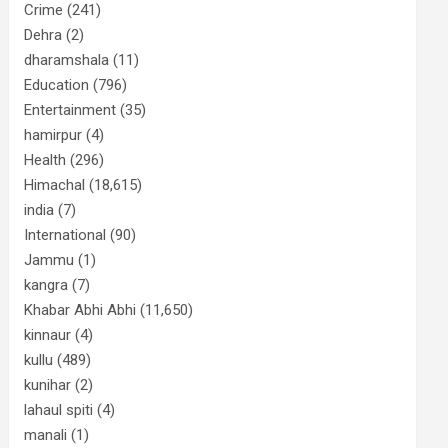
Crime
(241)
Dehra
(2)
dharamshala
(11)
Education
(796)
Entertainment
(35)
hamirpur
(4)
Health
(296)
Himachal
(18,615)
india
(7)
International
(90)
Jammu
(1)
kangra
(7)
Khabar Abhi Abhi
(11,650)
kinnaur
(4)
kullu
(489)
kunihar
(2)
lahaul spiti
(4)
manali
(1)