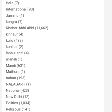
india
(7)
International
(90)
Jammu
(1)
kangra
(7)
Khabar Abhi Abhi
(11,662)
kinnaur
(4)
kullu
(489)
kunihar
(2)
lahaul spiti
(4)
manali
(1)
Mandi
(631)
Mathura
(1)
nahan
(193)
NALAGARH
(1)
National
(423)
New Delhi
(12)
Politics
(1,034)
Religious
(141)