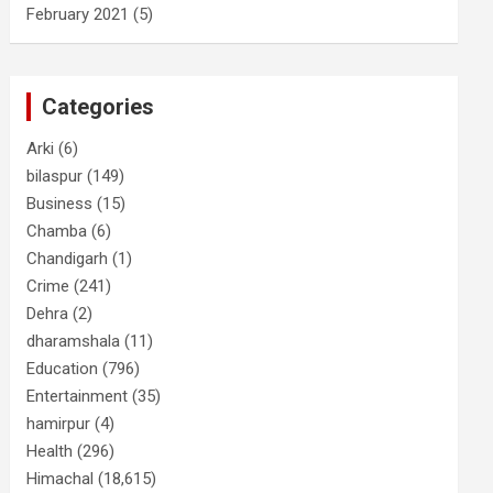
February 2021
(5)
Categories
Arki
(6)
bilaspur
(149)
Business
(15)
Chamba
(6)
Chandigarh
(1)
Crime
(241)
Dehra
(2)
dharamshala
(11)
Education
(796)
Entertainment
(35)
hamirpur
(4)
Health
(296)
Himachal
(18,615)