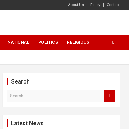
About Us
Policy
Contact
NATIONAL
POLITICS
RELIGIOUS
Search
S
e
a
r
c
Latest News
h