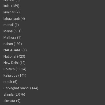
kullu
(489)
kunihar
(2)
lahaul spiti
(4)
manali
(1)
Mandi
(631)
Mathura
(1)
nahan
(193)
NALAGARH
(1)
National
(423)
New Delhi
(12)
Politics
(1,034)
Religious
(141)
result
(6)
Sarkaghat mandi
(144)
shimla
(2,076)
sirmaur
(9)