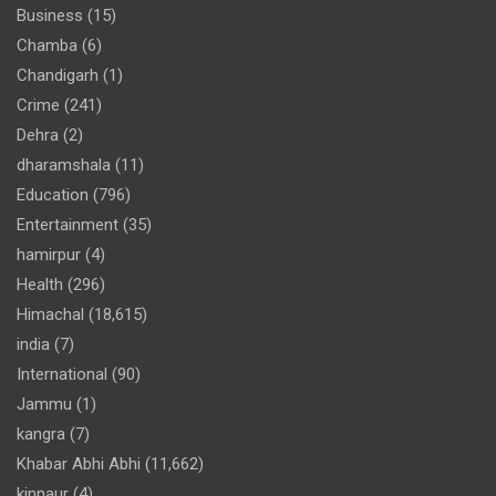
Business
(15)
Chamba
(6)
Chandigarh
(1)
Crime
(241)
Dehra
(2)
dharamshala
(11)
Education
(796)
Entertainment
(35)
hamirpur
(4)
Health
(296)
Himachal
(18,615)
india
(7)
International
(90)
Jammu
(1)
kangra
(7)
Khabar Abhi Abhi
(11,662)
kinnaur
(4)