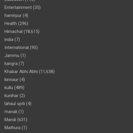
Entertainment
(35)
hamirpur
(4)
Health
(296)
Himachal
(18,615)
india
(7)
International
(90)
Jammu
(1)
kangra
(7)
Khabar Abhi Abhi
(11,638)
kinnaur
(4)
kullu
(489)
kunihar
(2)
lahaul spiti
(4)
manali
(1)
Mandi
(631)
Mathura
(1)