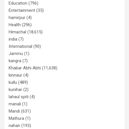
Education
(796)
Entertainment
(35)
hamirpur
(4)
Health
(296)
Himachal
(18,615)
india
(7)
International
(90)
Jammu
(1)
kangra
(7)
Khabar Abhi Abhi
(11,638)
kinnaur
(4)
kullu
(489)
kunihar
(2)
lahaul spiti
(4)
manali
(1)
Mandi
(631)
Mathura
(1)
nahan
(193)