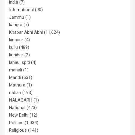
india
(7)
International
(90)
Jammu
(1)
kangra
(7)
Khabar Abhi Abhi
(11,624)
kinnaur
(4)
kullu
(489)
kunihar
(2)
lahaul spiti
(4)
manali
(1)
Mandi
(631)
Mathura
(1)
nahan
(193)
NALAGARH
(1)
National
(423)
New Delhi
(12)
Politics
(1,034)
Religious
(141)