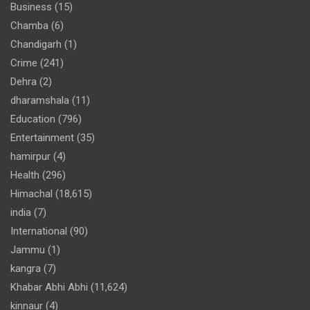
Business
(15)
Chamba
(6)
Chandigarh
(1)
Crime
(241)
Dehra
(2)
dharamshala
(11)
Education
(796)
Entertainment
(35)
hamirpur
(4)
Health
(296)
Himachal
(18,615)
india
(7)
International
(90)
Jammu
(1)
kangra
(7)
Khabar Abhi Abhi
(11,624)
kinnaur
(4)