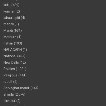
kullu
(489)
kunihar
(2)
lahaul spiti
(4)
manali
(1)
Mandi
(631)
Mathura
(1)
nahan
(193)
NALAGARH
(1)
National
(423)
New Delhi
(12)
Politics
(1,034)
Religious
(141)
result
(6)
Sarkaghat mandi
(144)
shimla
(2,076)
sirmaur
(9)