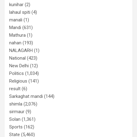
kunihar
(2)
lahaul spiti
(4)
manali
(1)
Mandi
(631)
Mathura
(1)
nahan
(193)
NALAGARH
(1)
National
(423)
New Delhi
(12)
Politics
(1,034)
Religious
(141)
result
(6)
Sarkaghat mandi
(144)
shimla
(2,076)
sirmaur
(9)
Solan
(1,361)
Sports
(162)
State
(5,460)