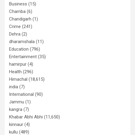
Business
(15)
Chamba
(6)
Chandigarh
(1)
Crime
(241)
Dehra
(2)
dharamshala
(11)
Education
(796)
Entertainment
(35)
hamirpur
(4)
Health
(296)
Himachal
(18,615)
india
(7)
International
(90)
Jammu
(1)
kangra
(7)
Khabar Abhi Abhi
(11,650)
kinnaur
(4)
kullu
(489)