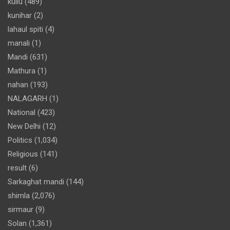
kullu
(489)
kunihar
(2)
lahaul spiti
(4)
manali
(1)
Mandi
(631)
Mathura
(1)
nahan
(193)
NALAGARH
(1)
National
(423)
New Delhi
(12)
Politics
(1,034)
Religious
(141)
result
(6)
Sarkaghat mandi
(144)
shimla
(2,076)
sirmaur
(9)
Solan
(1,361)