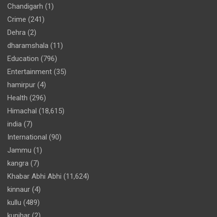
Chandigarh
(1)
Crime
(241)
Dehra
(2)
dharamshala
(11)
Education
(796)
Entertainment
(35)
hamirpur
(4)
Health
(296)
Himachal
(18,615)
india
(7)
International
(90)
Jammu
(1)
kangra
(7)
Khabar Abhi Abhi
(11,624)
kinnaur
(4)
kullu
(489)
kunihar
(2)