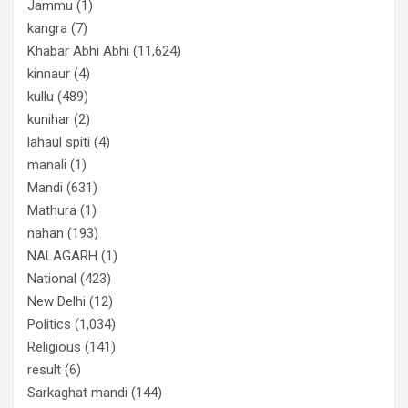
Jammu
(1)
kangra
(7)
Khabar Abhi Abhi
(11,624)
kinnaur
(4)
kullu
(489)
kunihar
(2)
lahaul spiti
(4)
manali
(1)
Mandi
(631)
Mathura
(1)
nahan
(193)
NALAGARH
(1)
National
(423)
New Delhi
(12)
Politics
(1,034)
Religious
(141)
result
(6)
Sarkaghat mandi
(144)