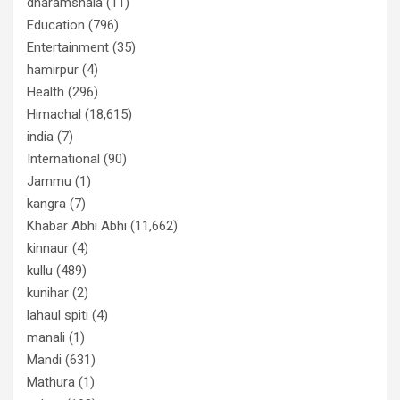
dharamshala
(11)
Education
(796)
Entertainment
(35)
hamirpur
(4)
Health
(296)
Himachal
(18,615)
india
(7)
International
(90)
Jammu
(1)
kangra
(7)
Khabar Abhi Abhi
(11,662)
kinnaur
(4)
kullu
(489)
kunihar
(2)
lahaul spiti
(4)
manali
(1)
Mandi
(631)
Mathura
(1)