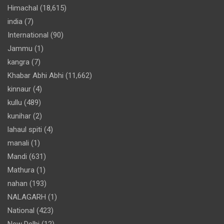
Himachal
(18,615)
india
(7)
International
(90)
Jammu
(1)
kangra
(7)
Khabar Abhi Abhi
(11,662)
kinnaur
(4)
kullu
(489)
kunihar
(2)
lahaul spiti
(4)
manali
(1)
Mandi
(631)
Mathura
(1)
nahan
(193)
NALAGARH
(1)
National
(423)
New Delhi
(12)