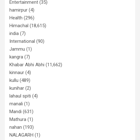
Entertainment
(35)
hamirpur
(4)
Health
(296)
Himachal
(18,615)
india
(7)
International
(90)
Jammu
(1)
kangra
(7)
Khabar Abhi Abhi
(11,662)
kinnaur
(4)
kullu
(489)
kunihar
(2)
lahaul spiti
(4)
manali
(1)
Mandi
(631)
Mathura
(1)
nahan
(193)
NALAGARH
(1)