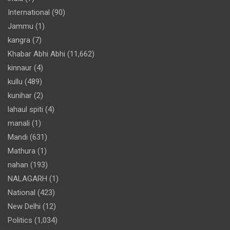
International
(90)
Jammu
(1)
kangra
(7)
Khabar Abhi Abhi
(11,662)
kinnaur
(4)
kullu
(489)
kunihar
(2)
lahaul spiti
(4)
manali
(1)
Mandi
(631)
Mathura
(1)
nahan
(193)
NALAGARH
(1)
National
(423)
New Delhi
(12)
Politics
(1,034)