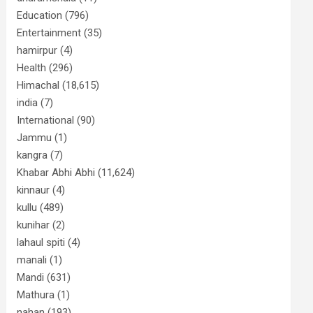
Education
(796)
Entertainment
(35)
hamirpur
(4)
Health
(296)
Himachal
(18,615)
india
(7)
International
(90)
Jammu
(1)
kangra
(7)
Khabar Abhi Abhi
(11,624)
kinnaur
(4)
kullu
(489)
kunihar
(2)
lahaul spiti
(4)
manali
(1)
Mandi
(631)
Mathura
(1)
nahan
(193)