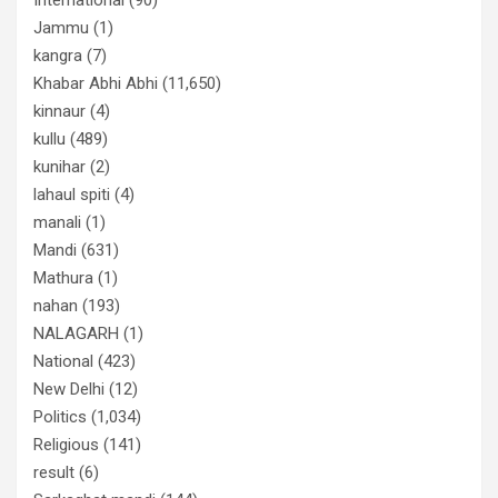
Jammu
(1)
kangra
(7)
Khabar Abhi Abhi
(11,650)
kinnaur
(4)
kullu
(489)
kunihar
(2)
lahaul spiti
(4)
manali
(1)
Mandi
(631)
Mathura
(1)
nahan
(193)
NALAGARH
(1)
National
(423)
New Delhi
(12)
Politics
(1,034)
Religious
(141)
result
(6)