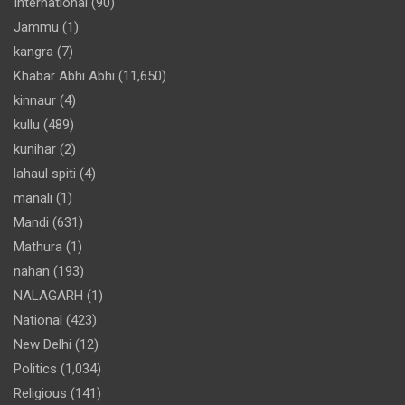
International
(90)
Jammu
(1)
kangra
(7)
Khabar Abhi Abhi
(11,650)
kinnaur
(4)
kullu
(489)
kunihar
(2)
lahaul spiti
(4)
manali
(1)
Mandi
(631)
Mathura
(1)
nahan
(193)
NALAGARH
(1)
National
(423)
New Delhi
(12)
Politics
(1,034)
Religious
(141)