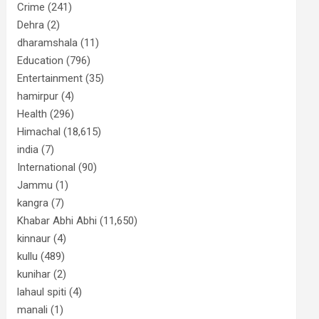
Crime
(241)
Dehra
(2)
dharamshala
(11)
Education
(796)
Entertainment
(35)
hamirpur
(4)
Health
(296)
Himachal
(18,615)
india
(7)
International
(90)
Jammu
(1)
kangra
(7)
Khabar Abhi Abhi
(11,650)
kinnaur
(4)
kullu
(489)
kunihar
(2)
lahaul spiti
(4)
manali
(1)