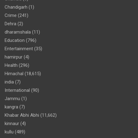
Chandigarh
(1)
Crime
(241)
Dehra
(2)
dharamshala
(11)
Education
(796)
Entertainment
(35)
hamirpur
(4)
Health
(296)
Himachal
(18,615)
india
(7)
International
(90)
Jammu
(1)
kangra
(7)
Khabar Abhi Abhi
(11,662)
kinnaur
(4)
kullu
(489)