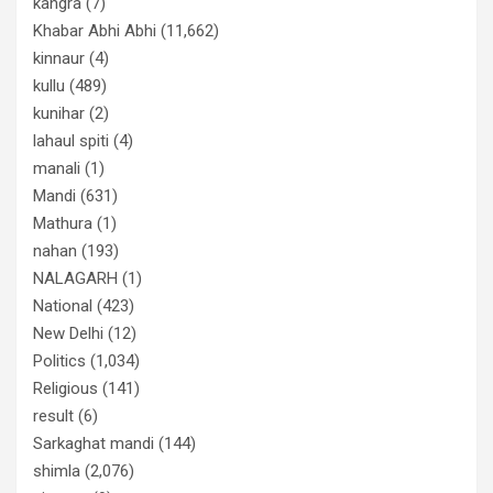
kangra
(7)
Khabar Abhi Abhi
(11,662)
kinnaur
(4)
kullu
(489)
kunihar
(2)
lahaul spiti
(4)
manali
(1)
Mandi
(631)
Mathura
(1)
nahan
(193)
NALAGARH
(1)
National
(423)
New Delhi
(12)
Politics
(1,034)
Religious
(141)
result
(6)
Sarkaghat mandi
(144)
shimla
(2,076)