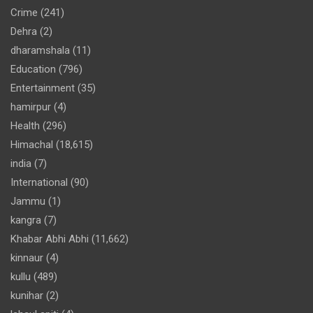
Crime
(241)
Dehra
(2)
dharamshala
(11)
Education
(796)
Entertainment
(35)
hamirpur
(4)
Health
(296)
Himachal
(18,615)
india
(7)
International
(90)
Jammu
(1)
kangra
(7)
Khabar Abhi Abhi
(11,662)
kinnaur
(4)
kullu
(489)
kunihar
(2)