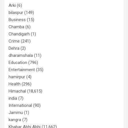
Arki
(6)
bilaspur
(149)
Business
(15)
Chamba
(6)
Chandigarh
(1)
Crime
(241)
Dehra
(2)
dharamshala
(11)
Education
(796)
Entertainment
(35)
hamirpur
(4)
Health
(296)
Himachal
(18,615)
india
(7)
International
(90)
Jammu
(1)
kangra
(7)
Khabar Abhi Abhi
(11,662)