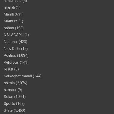
lahaul spiti
(4)
manali
(1)
Mandi
(631)
Mathura
(1)
nahan
(193)
NALAGARH
(1)
National
(423)
New Delhi
(12)
Politics
(1,034)
Religious
(141)
result
(6)
Sarkaghat mandi
(144)
shimla
(2,076)
sirmaur
(9)
Solan
(1,361)
Sports
(162)
State
(5,460)