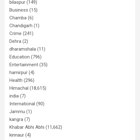
bilaspur
(149)
Business
(15)
Chamba
(6)
Chandigarh
(1)
Crime
(241)
Dehra
(2)
dharamshala
(11)
Education
(796)
Entertainment
(35)
hamirpur
(4)
Health
(296)
Himachal
(18,615)
india
(7)
International
(90)
Jammu
(1)
kangra
(7)
Khabar Abhi Abhi
(11,662)
kinnaur
(4)