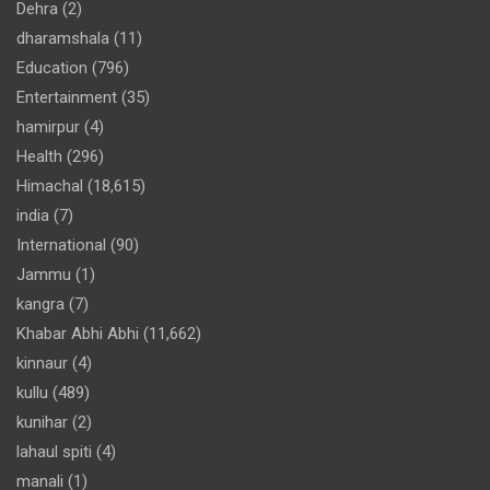
Dehra
(2)
dharamshala
(11)
Education
(796)
Entertainment
(35)
hamirpur
(4)
Health
(296)
Himachal
(18,615)
india
(7)
International
(90)
Jammu
(1)
kangra
(7)
Khabar Abhi Abhi
(11,662)
kinnaur
(4)
kullu
(489)
kunihar
(2)
lahaul spiti
(4)
manali
(1)