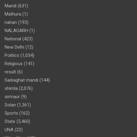
Mandi
(631)
Mathura
(1)
nahan
(193)
NALAGARH
(1)
National
(423)
New Delhi
(12)
Politics
(1,034)
Religious
(141)
result
(6)
Sarkaghat mandi
(144)
shimla
(2,076)
sirmaur
(9)
Solan
(1,361)
Sports
(162)
State
(5,460)
UNA
(22)