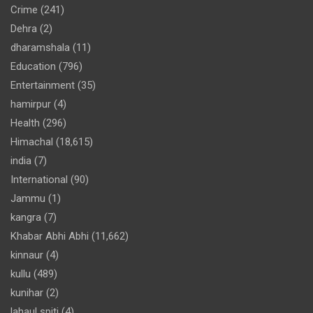
Crime
(241)
Dehra
(2)
dharamshala
(11)
Education
(796)
Entertainment
(35)
hamirpur
(4)
Health
(296)
Himachal
(18,615)
india
(7)
International
(90)
Jammu
(1)
kangra
(7)
Khabar Abhi Abhi
(11,662)
kinnaur
(4)
kullu
(489)
kunihar
(2)
lahaul spiti
(4)