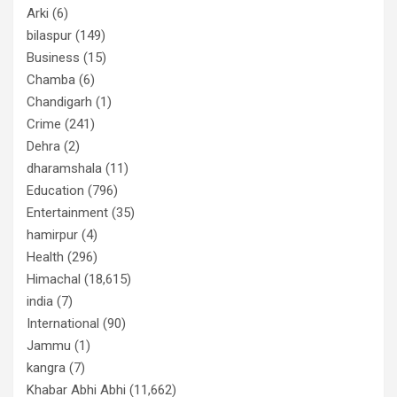
Arki
(6)
bilaspur
(149)
Business
(15)
Chamba
(6)
Chandigarh
(1)
Crime
(241)
Dehra
(2)
dharamshala
(11)
Education
(796)
Entertainment
(35)
hamirpur
(4)
Health
(296)
Himachal
(18,615)
india
(7)
International
(90)
Jammu
(1)
kangra
(7)
Khabar Abhi Abhi
(11,662)