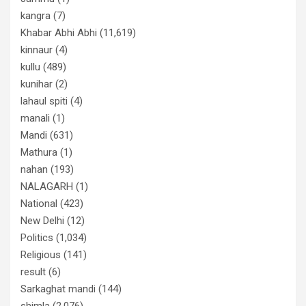
kangra
(7)
Khabar Abhi Abhi
(11,619)
kinnaur
(4)
kullu
(489)
kunihar
(2)
lahaul spiti
(4)
manali
(1)
Mandi
(631)
Mathura
(1)
nahan
(193)
NALAGARH
(1)
National
(423)
New Delhi
(12)
Politics
(1,034)
Religious
(141)
result
(6)
Sarkaghat mandi
(144)