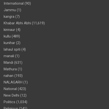
International
(90)
Jammu
(1)
kangra
(7)
Khabar Abhi Abhi
(11,619)
kinnaur
(4)
kullu
(489)
kunihar
(2)
lahaul spiti
(4)
manali
(1)
Mandi
(631)
Mathura
(1)
nahan
(193)
NALAGARH
(1)
National
(423)
New Delhi
(12)
Politics
(1,034)
Religious
(141)