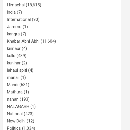
Himachal
(18,615)
india
(7)
International
(90)
Jammu
(1)
kangra
(7)
Khabar Abhi Abhi
(11,604)
kinnaur
(4)
kullu
(489)
kunihar
(2)
lahaul spiti
(4)
manali
(1)
Mandi
(631)
Mathura
(1)
nahan
(193)
NALAGARH
(1)
National
(423)
New Delhi
(12)
Politics
(1,034)