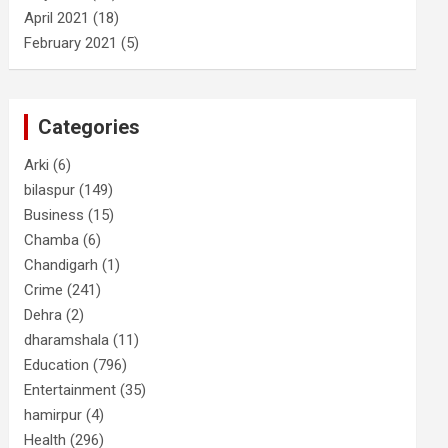
April 2021
(18)
February 2021
(5)
Categories
Arki
(6)
bilaspur
(149)
Business
(15)
Chamba
(6)
Chandigarh
(1)
Crime
(241)
Dehra
(2)
dharamshala
(11)
Education
(796)
Entertainment
(35)
hamirpur
(4)
Health
(296)